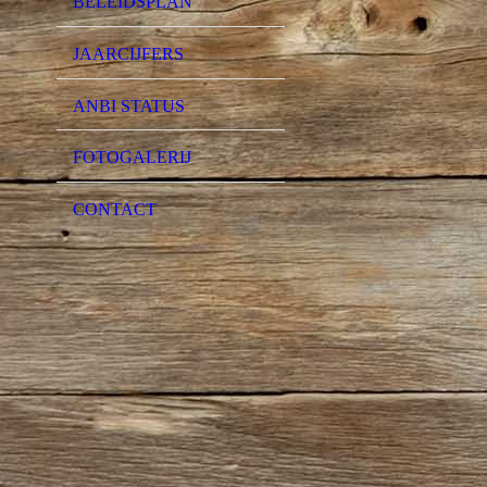
BELEIDSPLAN
JAARCIJFERS
ANBI STATUS
FOTOGALERIJ
CONTACT