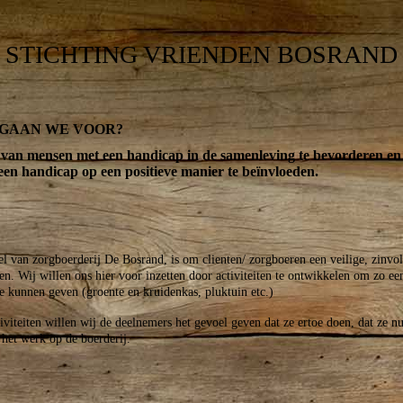
STICHTING VRIENDEN BOSRAND
R GAAN WE VOOR?
 van mensen met een handicap in de samenleving te bevorderen e
en handicap op een positieve manier te beïnvloeden.
el van zorgboerderij De Bosrand, is om clienten/ zorgboeren een veilige, zinvol
en. Wij willen ons hier voor inzetten door activiteiten te ontwikkelen om zo ee
e kunnen geven (groente en kruidenkas, pluktuin etc.)
viteiten willen wij de deelnemers het gevoel geven dat ze ertoe doen, dat ze nu
 het werk op de boerderij.