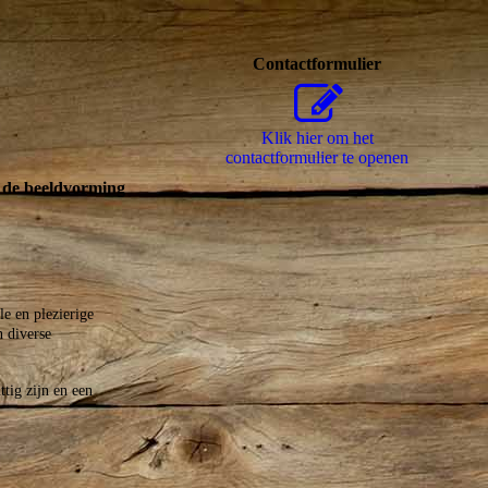
Contactformulier
Klik hier om het
contactformulier te openen
n de beeldvorming
le en plezierige
n diverse
ttig zijn en een