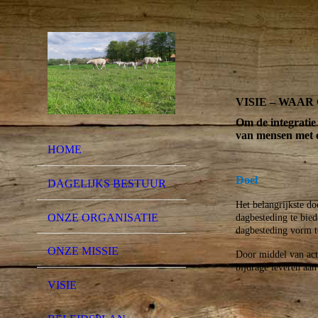
VISIE – WAA
Om de integratie
van mensen met e
HOME
Doel
DAGELIJKS BESTUUR
Het belangrijkste do
ONZE ORGANISATIE
dagbesteding te bied
dagbesteding vorm t
ONZE MISSIE
Door middel van acti
bijdrage leveren aan
VISIE