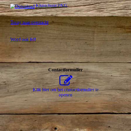
Klusschuur.PNG
Terug naar overzicht
Word ook lid!
Contactformulier
Klik hier om het contactformulier te
openen