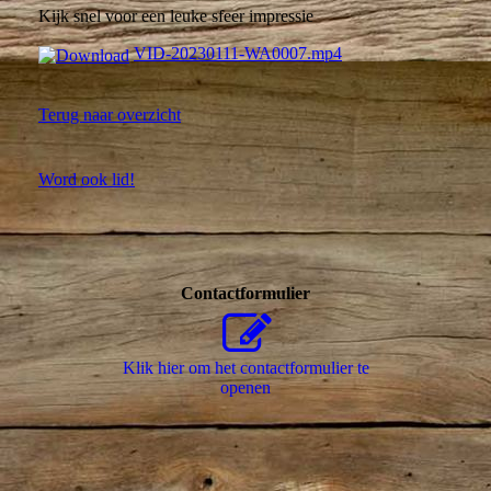
Kijk snel voor een leuke sfeer impressie
VID-20230111-WA0007.mp4
Terug naar overzicht
Word ook lid!
Contactformulier
Klik hier om het contactformulier te
openen