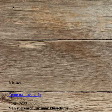
Koffie en theepunt juli 2024
Nieuws
Terug naar overzicht
12-01-2023
Van stierenschuur naar klusschuur